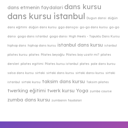
dans kursu
dans etmenin faydalari
dans kursu istanbul
Dugun dansi
düğün
dans eğitimi
düğün dans kursu
ggo dansçısı
go-go dans kursu
go-go
dansı
gogo dans istanbul
gogo dansı
High Heels - Topuklu Dans Kursu
istanbul dans kursu
hiphop dans
hiphop dans kursu
istanbul
pilates kursu
pilates
Pilates beyoğlu
Pilates boy uzatir mi?
pilates
dersleri
pilates egitimi
Pilates kursu istanbul
plates
pole dans kursu
salsa dans kursu
sirtaki
sirtaki dans kursu
sirtaki dansı kursu
sirtaki
taksim dans kursu
istanbul
sirtaki kursu
Taksim pilates
twerking eğitimi
twerk kursu
Yoga
zumba course
zumba dans kursu
zumbanin faydalari