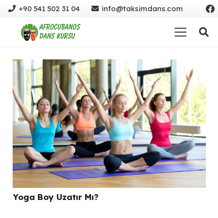
+90 541 502 31 04
info@taksimdans.com
Yoga Boy Uzatır Mı?