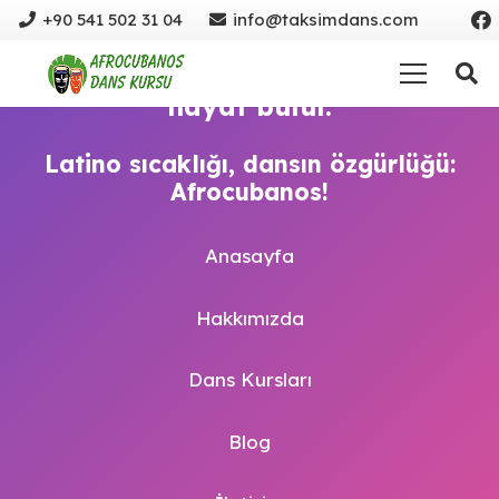
+90 541 502 31 04
info@taksimdans.com
Salsa, pole, ve daha fazlası!
Tutkunun dansı Afrocubanos’ta
hayat bulur.
Latino sıcaklığı, dansın özgürlüğü:
Afrocubanos!
Anasayfa
Hakkımızda
Dans Kursları
Blog